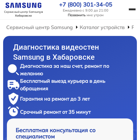
+7 (800) 301-34-05
Ежедневно с 9:00 до 21:00
Сервисный центр Samsung
в
Позвонить
мне утром
Хабаровске
Сервисный центр Samsung
Каталог устройств
Ре
Диагностика видеостен
Samsung в Хабаровске
Диагностика за наш счет, ремонт по
желанию
Бесплатный выезд курьера в день
обращения
Гарантия на ремонт до 3 лет
Срочный ремонт от 35 минут
Бесплатная консультация со
специалистом