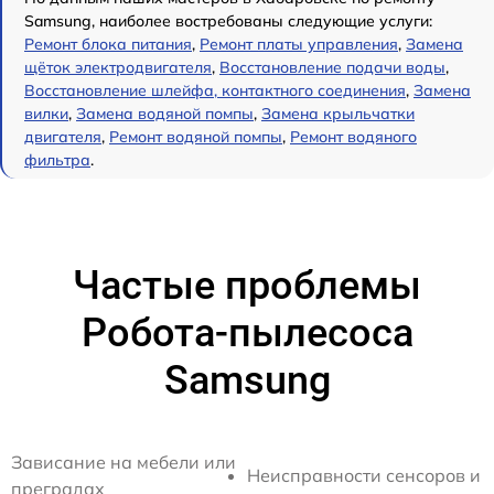
Samsung, наиболее востребованы следующие услуги:
Ремонт блока питания
,
Ремонт платы управления
,
Замена
щёток электродвигателя
,
Восстановление подачи воды
,
Восстановление шлейфа, контактного соединения
,
Замена
вилки
,
Замена водяной помпы
,
Замена крыльчатки
двигателя
,
Ремонт водяной помпы
,
Ремонт водяного
фильтра
.
Частые проблемы
Робота-пылесоса
Samsung
Зависание на мебели или
Неисправности сенсоров и
преградах