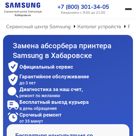
+7 (800) 301-34-05
Сервисный центр Samsung
в
Ежедневно с 9:00 до 21:00
Хабаровске
Сервисный центр Samsung
Каталог устройств
Ре
Замена абсорбера принтера
Samsung в Хабаровске
Официальный сервис
Гарантийное обслуживание
до 3 лет
Диагностика за наш счет,
ремонт по желанию
Бесплатный выезд курьера
в день обращения
Срочный ремонт
от 35 минут
Бесплатная консультация со