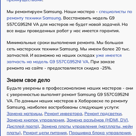
Мы ремонтируем Samsung. Наши мастера -
специалисты по
ремонту техники Samsung
. Восстановить модель G9
S57CG952NI VA для мастеров не будет новой задачей. На
все виды проведенных работ у нас имеется гарантия.
Минимальные сроки выполнения ремонта. Мы большая
сеть мастерских техники Samsung. Мы имеем более 20 тыс.
запчастей. И возможно на наших складах
уже имеется
запчасть на модель G9 S57CG952NI VA
. При заказе
ремонта на сайте - предоставляется скидка -25%.
Знаем свое дело
Будьте уверены в профессионализме наших мастеров - они
с уверенностью выполнят ремонт Samsung G9 S57CG952NI
VA. По данным наших мастеров в Хабаровске по ремонту
Samsung, наиболее востребованы следующие услуги:
Замена матрицы
,
Ремонт инвертора
,
Ремонт подсветки
,
Замена кнопок управления
,
Замена разъёмов (HDMI, DVI,
Дисплей порта)
,
Замена платы управления (мат.платы, мейн
платы)
,
Ремонт цепи питания
,
Прошивка блока управления
,