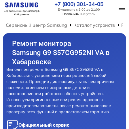
+7 (800) 301-34-05
Ежедневно с 9:00 до 21:00
Сервисный центр Samsung
в
Позвонить
мне утром
Хабаровске
Сервисный центр Samsung
Каталог устройств
Ре
Ремонт монитора
Samsung G9 S57CG952NI VA в
Хабаровске
Выполняем ремонт Samsung G9 S57CG952NI VA в
Хабаровске с устранением неисправностей любой
сложности. Проводим диагностику, выявляем причины
поломки, заменяем неисправные детали и
восстанавливаем работоспособность устройства.
Используем оригинальные или рекомендованные
производителем запчасти, после ремонта выполняем
проверку всех функций и предоставляем гарантию.
Официальный сервис